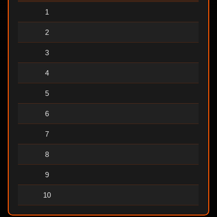
1
2
3
4
5
6
7
8
9
10