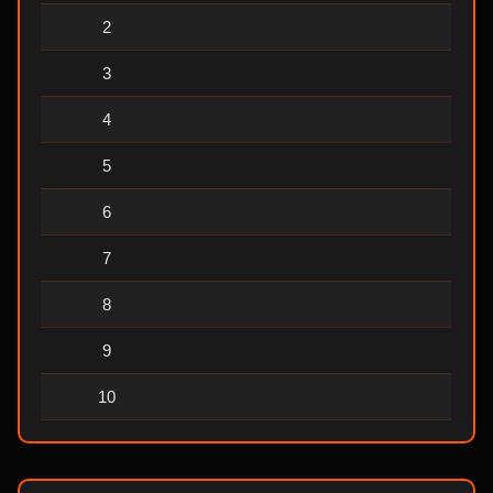
2
3
4
5
6
7
8
9
10