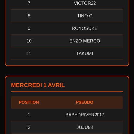
7
VICTOR22
8
TINO C
9
ROYOSUKE
10
ENZO MERCO
11
TAKUMI
MERCREDI 1 AVRIL
POSITION
PSEUDO
1
BABYDRIVER2017
2
JUJU88