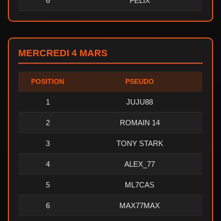
6
FELIX
MERCREDI 4 MARS
POSITION
PSEUDO
1
JUJU88
2
ROMAIN 14
3
TONY STARK
4
ALEX_77
5
ML7CAS
6
MAX77MAX