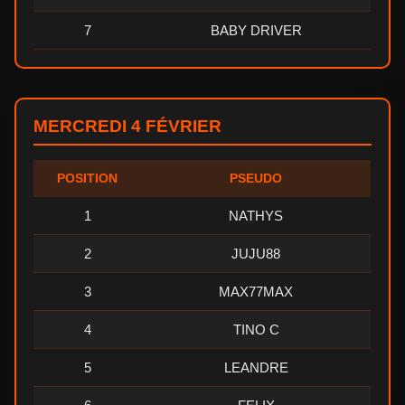
7
BABY DRIVER
MERCREDI 4 FÉVRIER
POSITION
PSEUDO
1
NATHYS
2
JUJU88
3
MAX77MAX
4
TINO C
5
LEANDRE