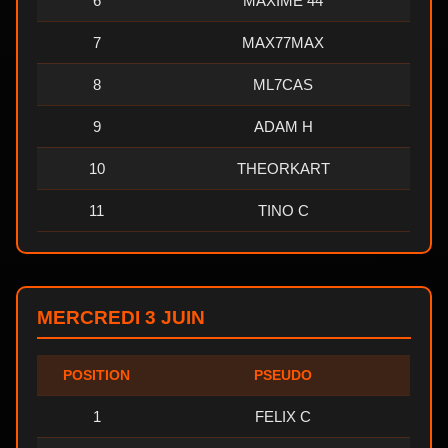
6
MAXIME 44
7
MAX77MAX
8
ML7CAS
9
ADAM H
10
THEORKART
11
TINO C
MERCREDI 3 JUIN
POSITION
PSEUDO
1
FELIX C