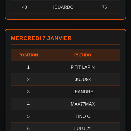
49
IDUARDO
75
MERCREDI 7 JANVIER
POSITION
PSEUDO
1
P'TIT LAPIN
2
JUJU88
3
LEANDRE
4
MAX77MAX
5
TINO C
6
LULU 21