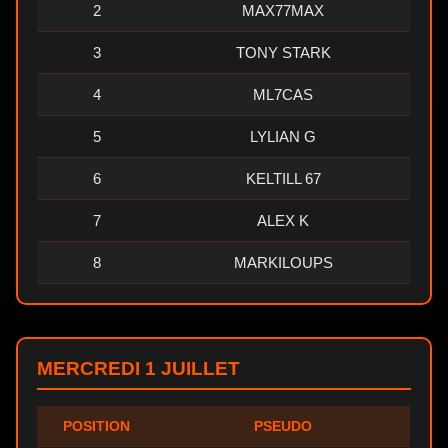
2
MAX77MAX
3
TONY STARK
4
ML7CAS
5
LYLIAN G
6
KELTILL 67
7
ALEX K
8
MARKILOUPS
MERCREDI 1 JUILLET
POSITION
PSEUDO