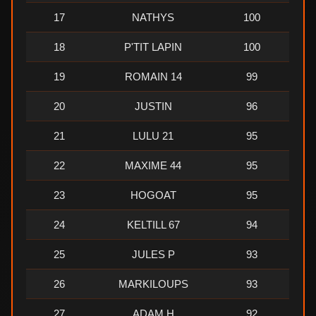
17
NATHYS
100
18
P'TIT LAPIN
100
19
ROMAIN 14
99
20
JUSTIN
96
21
LULU 21
95
22
MAXIME 44
95
23
HOGOAT
95
24
KELTILL 67
94
25
JULES P
93
26
MARKILOUPS
93
27
ADAM H
92