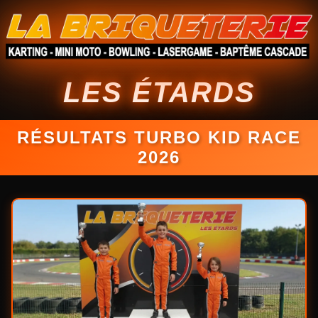
LES ÉTARDS
RÉSULTATS TURBO KID RACE
2026